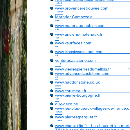
****
www.provenceretrouvee.c
****
Marbrier Camazzo
***
www.materiaux-nobles.c
***
www.anciens-materiaux.
**
www.xsurfaces.c
**
www.classiccaststone.c
**
venturacaststone.c
*
www.vieillespierresdumellois.fr **
www.advancedcaststone.c
**
www.haddonstone.co.
****
www.coulmeau.fr *
www.pierre-bourgogne.
**
guy-deco.be *
www.les-plus-beaux-villages-de-france
****
www.pierreetparquet.
***
www.chaux-tilia.fr : La chaux et les mort
TILIA à base de chaux pouzzolani