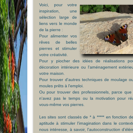
Voici, pour votre
inspiration, une
sélection large de
liens vers le monde
de la pierre :
Pour alimenter vos
rêves de belles
pierres et stimuler
votre créativité.
Pour y piocher des idées de réalisations po
décoration intérieure ou l'aménagement extérie
votre maison.
Pour trouver d'autres techniques de moulage o
moules prêts à l'emploi.
Ou pour trouver des professionnels, parce que
n'avez pas le temps ou la motivation pour réa
vous-même vos pierres.
Les sites sont classés de * à ***** en fonction de
aptitude à stimuler l'imagination dans le context
nous intéresse, à savoir, l'autoconstruction d'élé