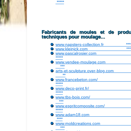
*****
Fabricants de moules et de produ
techniques pour moulage...
www.napsters-collection.fr ****
www.kleinjck.com ****
www.pascalrosier.c
*****
www.vendee-moulage.c
***
arts-et-sculpture.over-blog.
**
www.francebeton.co
*****
www.deco-print.f
*****
www.tbs-bois.co
***
www.espritcomposite.co
*****
www.adam18.c
****
www.moldcreations.c
***