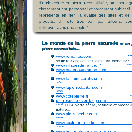
d'architecture en pierre reconstituée, par moulag
classement est personnel et forcément subjectif. 
représente en rien la qualité des sites et de 
produits. Un site très bon par ailleurs, pe
retrouver avec une seule *.
Le monde de la pierre naturelle
et un
pierre reconstituée...
www.romanes.com *****
<< ne ratez pas ce site, c'est une merveille !
www.villagesdefrance.fr/ ***
www.materiauxdantan.c
*****
www.fontainecoralis.c
***
www.lapierredantan.c
****
www.cotepierre.fr ***
pierreseche.over-blog.com
*****
<< La pierre sèche, naturelle et proche d
nature...
www.pierreseche.c
*****
www.sculptures-bidal.c
*****
www.bca-materiauxanciens.