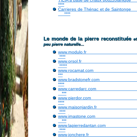
****
Carrieres de Thénac et de Sainto
****
Le monde de la pierre reconstituée
e
peu pierre naturelle...
www.modulo.f
****
www.orsol.f
*****
www.rocamat.c
***
www.bradstonefr.c
****
www.carredarc.c
***
www.pierdor.c
****
www.maisonjardin.
****
www.imastone.c
***
www.lapierredantan.c
****
www.jonchere.