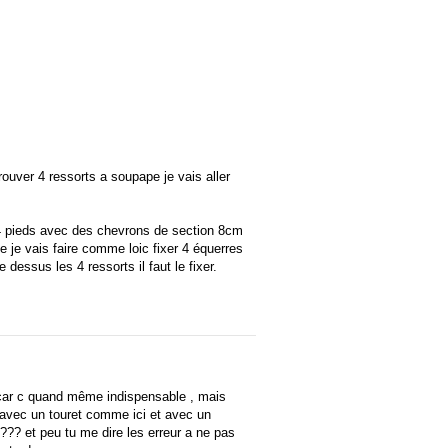
rouver 4 ressorts a soupape je vais aller
es 4 pieds avec des chevrons de section 8cm
 je vais faire comme loic fixer 4 équerres
 dessus les 4 ressorts il faut le fixer.
te car c quand même indispensable , mais
e : avec un touret comme ici et avec un
??? et peu tu me dire les erreur a ne pas