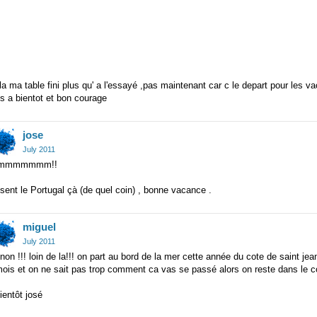
la ma table fini plus qu' a l'essayé ,pas maintenant car c le depart pour les
s a bientot et bon courage
jose
July 2011
mmmmmmm!!
sent le Portugal çà (de quel coin) , bonne vacance .
miguel
July 2011
non !!! loin de la!!! on part au bord de la mer cette année du cote de saint jea
ois et on ne sait pas trop comment ca vas se passé alors on reste dans le co
ientôt josé