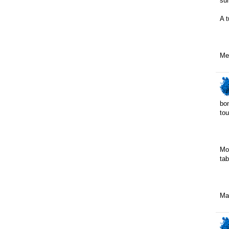
sui
A t
Mer
bon
tou
Moi
tab
Mai