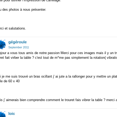
te pour donner l’impression de carrelage.
u des photos à nous présenter.
ci et salutations.
gégéroule
September 2011
jour a vous tous amis de notre passion Merci pour ces images mais il y un t
ret fait virber la table ? c'est tout de m^me pas simplement la rotation( vibratio
 je me suis trouvé un bras ocillant j' ai jute a la rallonger pour y mettre un p
le de 60 x 40
s j' aimerais bien comprendre comment le trouret fais vibrer la table ? merci 
loic