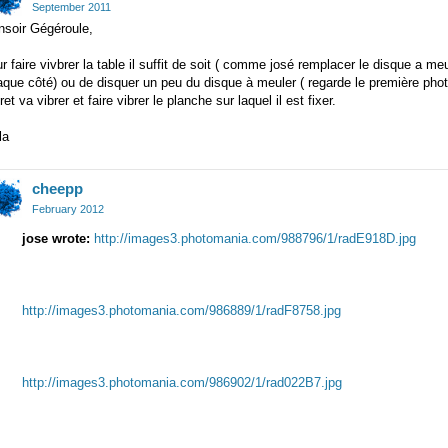
September 2011
nsoir Gégéroule,
r faire vivbrer la table il suffit de soit ( comme josé remplacer le disque a m
que côté) ou de disquer un peu du disque à meuler ( regarde le première phot
ret va vibrer et faire vibrer le planche sur laquel il est fixer.
la
cheepp
February 2012
jose wrote:
http://images3.photomania.com/988796/1/radE918D.jpg
http://images3.photomania.com/986889/1/radF8758.jpg
http://images3.photomania.com/986902/1/rad022B7.jpg