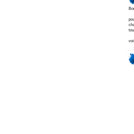
Bo
pou
cha
tou
voi