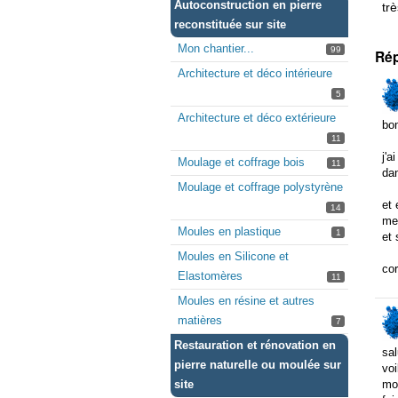
Autoconstruction en pierre
trè
reconstituée sur site
Mon chantier...
99
Ré
Architecture et déco intérieure
5
Architecture et déco extérieure
bon
11
j'a
Moulage et coffrage bois
11
da
Moulage et coffrage polystyrène
et 
14
met
Moules en plastique
1
et 
Moules en Silicone et
cor
Elastomères
11
Moules en résine et autres
matières
7
Restauration et rénovation en
sal
pierre naturelle ou moulée sur
voi
site
mot