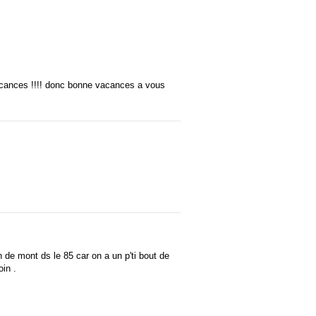
 vacances !!!! donc bonne vacances a vous
n de mont ds le 85 car on a un p'ti bout de
in .