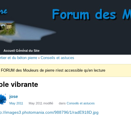
Accueil Général du Site
ier et du béton pierre
›
Conseils et astuces
 FORUM des Mouleurs de pierre n'est accessible qu'en lecture
ble vibrante
jose
May 2011
May 2011 modifié
dans
Conseils et astuces
tp://images3.photomania.com/988796/1/radE918D.jpg