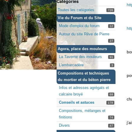
Catégories
ht
Toutes les catégories
726
Vie du Forum et du Site
Mode d'emploi du forum
12
ht
Autour du site Rêve de Pierre
27
Agora, place des mouleurs
bo
La Taverne des mouleurs
91
L'embarcadère
3
Compositions et techniques
po
du mortier et du béton pierre
Infos et adresses agrégats et
calcaire broyé
69
ch
Conseils et astuces
178
Compositions, mélanges et
finitions
74
j'
Divers
47