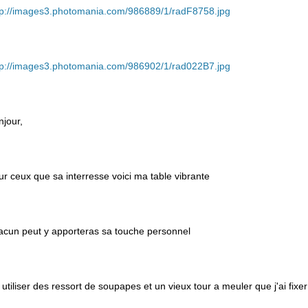
tp://images3.photomania.com/986889/1/radF8758.jpg
tp://images3.photomania.com/986902/1/rad022B7.jpg
njour,
ur ceux que sa interresse voici ma table vibrante
acun peut y apporteras sa touche personnel
ai utiliser des ressort de soupapes et un vieux tour a meuler que j'ai fix