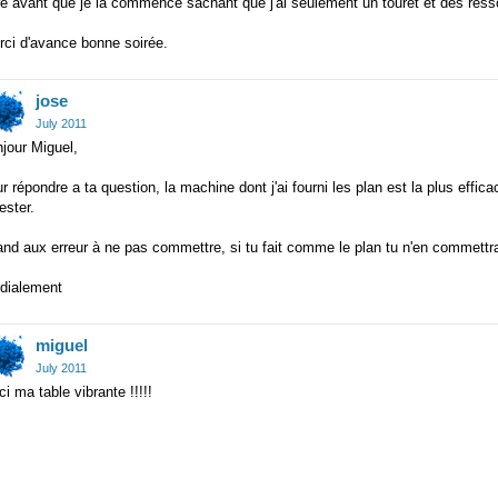
re avant que je la commence sachant que j'ai seulement un touret et des ress
rci d'avance bonne soirée.
jose
July 2011
jour Miguel,
r répondre a ta question, la machine dont j'ai fourni les plan est la plus effica
lester.
nd aux erreur à ne pas commettre, si tu fait comme le plan tu n'en commettr
rdialement
miguel
July 2011
ci ma table vibrante !!!!!