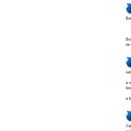
Bo
Bra
ne
sal
a v
bou
a b
J'a