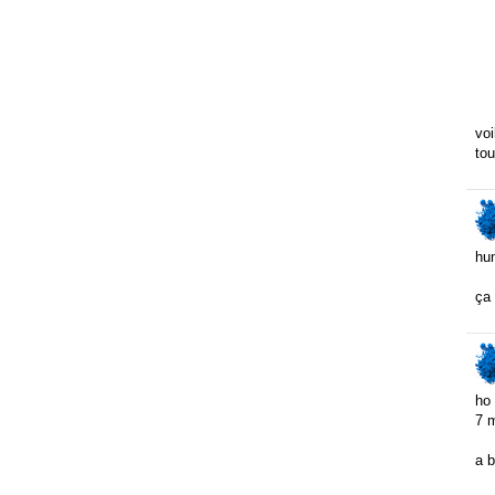
voi
tou
hu
ça 
ho 
7 m
a b