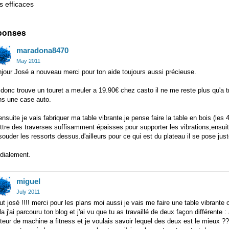
s efficaces
ponses
maradona8470
May 2011
jour José a nouveau merci pour ton aide toujours aussi précieuse.
i donc trouve un touret a meuler a 19.90€ chez casto il ne me reste plus qu'a t
ns une case auto.
ensuite je vais fabriquer ma table vibrante.je pense faire la table en bois (l
tre des traverses suffisamment épaisses pour supporter les vibrations,ensuite
souder les ressorts dessus.d'ailleurs pour ce qui est du plateau il se pose juste
dialement.
miguel
July 2011
ut josé !!!! merci pour les plans moi aussi je vais me faire une table vibran
la j'ai parcouru ton blog et j'ai vu que tu as travaillé de deux façon différent
eur de machine a fitness et je voulais savoir lequel des deux est le mieux ??