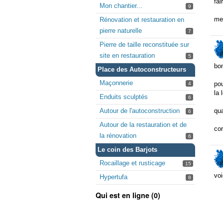
fai
Mon chantier...
9
me
Rénovation et restauration en
pierre naturelle
7
Pierre de taille reconstituée sur
site en restauration
5
bon
Place des Autoconstructeurs
Maçonnerie
pou
4
la 
Enduits sculptés
6
Autour de l'autoconstruction
qua
6
Autour de la restauration et de
co
la rénovation
6
Le coin des Barjots
Rocaillage et rusticage
15
voi
Hypertufa
8
Qui est en ligne (0)