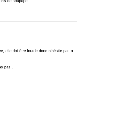
orts de soupape .
ce, elle dot être lourde donc n’hésite pas a
as pas .