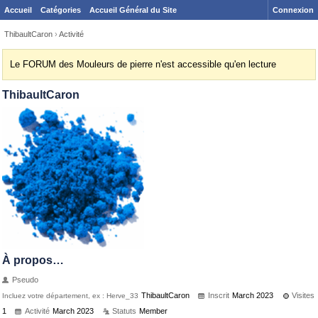
Accueil
Catégories
Accueil Général du Site
Connexion
ThibaultCaron
›
Activité
Le FORUM des Mouleurs de pierre n'est accessible qu'en lecture
ThibaultCaron
À propos…
Pseudo
ThibaultCaron
Inscrit
March 2023
Visites
Incluez votre département, ex : Herve_33
1
Activité
March 2023
Statuts
Member