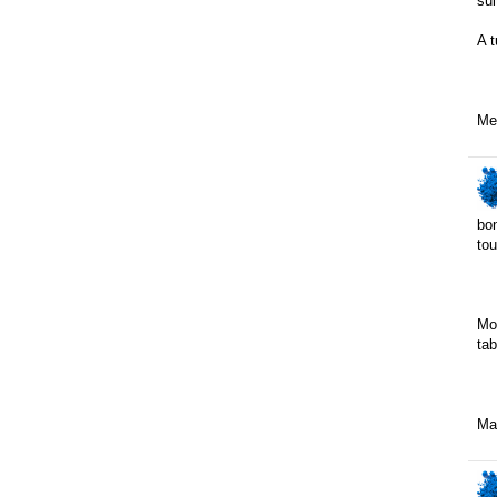
sui
A t
Mer
bon
tou
Moi
tab
Mai