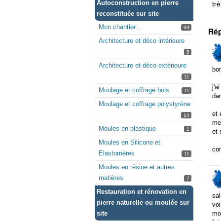
Autoconstruction en pierre
trè
reconstituée sur site
Mon chantier...
99
Ré
Architecture et déco intérieure
5
Architecture et déco extérieure
bon
11
j'a
Moulage et coffrage bois
11
da
Moulage et coffrage polystyrène
et 
14
met
Moules en plastique
1
et 
Moules en Silicone et
cor
Elastomères
11
Moules en résine et autres
matières
7
Restauration et rénovation en
sal
pierre naturelle ou moulée sur
voi
site
mot