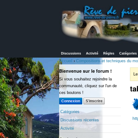
Discussions
Activité
Règles
Catégories
Accueil
›
Compositions et techniques du mort
Bienvenue sur le forum !
Le
Si vous souhaitez rejoindre la
ta
communauté, cliquez sur l'un de
ces boutons !
Connexion
S'inscrire
Catégories
ht
Discussions récentes
Activité