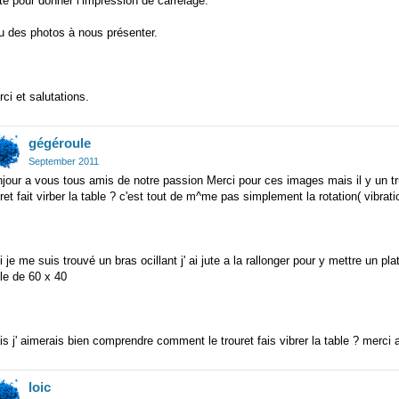
te pour donner l’impression de carrelage.
u des photos à nous présenter.
ci et salutations.
gégéroule
September 2011
jour a vous tous amis de notre passion Merci pour ces images mais il y un t
ret fait virber la table ? c'est tout de m^me pas simplement la rotation( vibratio
 je me suis trouvé un bras ocillant j' ai jute a la rallonger pour y mettre un p
le de 60 x 40
s j' aimerais bien comprendre comment le trouret fais vibrer la table ? merci 
loic