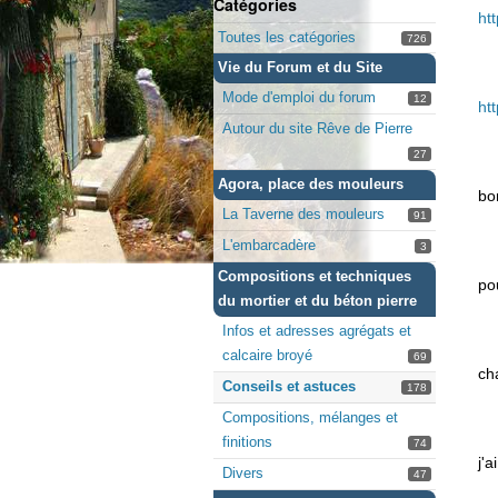
Catégories
ht
Toutes les catégories
726
Vie du Forum et du Site
Mode d'emploi du forum
12
ht
Autour du site Rêve de Pierre
27
Agora, place des mouleurs
bo
La Taverne des mouleurs
91
L'embarcadère
3
Compositions et techniques
po
du mortier et du béton pierre
Infos et adresses agrégats et
calcaire broyé
69
ch
Conseils et astuces
178
Compositions, mélanges et
finitions
74
j'
Divers
47