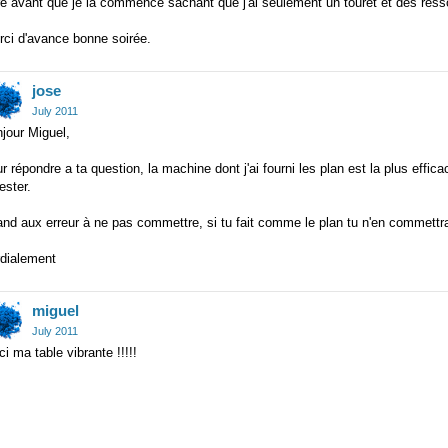
re avant que je la commence sachant que j'ai seulement un touret et des ress
rci d'avance bonne soirée.
jose
July 2011
jour Miguel,
r répondre a ta question, la machine dont j'ai fourni les plan est la plus effica
lester.
nd aux erreur à ne pas commettre, si tu fait comme le plan tu n'en commettr
rdialement
miguel
July 2011
ci ma table vibrante !!!!!