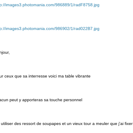
tp://images3.photomania.com/986889/1/radF8758.jpg
tp://images3.photomania.com/986902/1/rad022B7.jpg
njour,
ur ceux que sa interresse voici ma table vibrante
acun peut y apporteras sa touche personnel
ai utiliser des ressort de soupapes et un vieux tour a meuler que j'ai fix