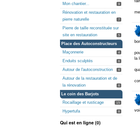
fai
Mon chantier...
9
me
Rénovation et restauration en
pierre naturelle
7
Pierre de taille reconstituée sur
site en restauration
5
bon
Place des Autoconstructeurs
Maçonnerie
pou
4
la 
Enduits sculptés
6
Autour de l'autoconstruction
qua
6
Autour de la restauration et de
co
la rénovation
6
Le coin des Barjots
Rocaillage et rusticage
15
voi
Hypertufa
8
Qui est en ligne (0)