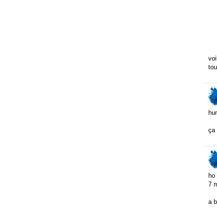
voi
tou
hu
ça 
ho 
7 m
a b