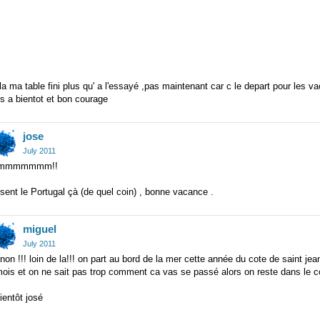
la ma table fini plus qu' a l'essayé ,pas maintenant car c le depart pour les
s a bientot et bon courage
jose
July 2011
mmmmmmm!!
sent le Portugal çà (de quel coin) , bonne vacance .
miguel
July 2011
non !!! loin de la!!! on part au bord de la mer cette année du cote de saint jea
ois et on ne sait pas trop comment ca vas se passé alors on reste dans le co
ientôt josé