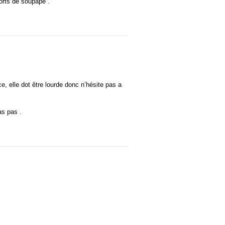
orts de soupape .
ce, elle dot être lourde donc n’hésite pas a
as pas .