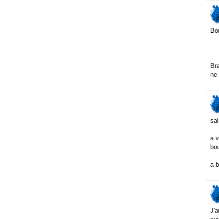
Bo
Bra
ne
sal
a v
bou
a b
J'a