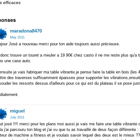
s efficaces
ponses
maradona8470
May 2011
jour José a nouveau merci pour ton aide toujours aussi précieuse.
i donc trouve un touret a meuler a 19.90€ chez casto il ne me reste plus qu'a t
ns une case auto.
ensuite je vais fabriquer ma table vibrante.je pense faire la table en bois (l
tre des traverses suffisamment épaisses pour supporter les vibrations,ensuite
souder les ressorts dessus.d'ailleurs pour ce qui est du plateau il se pose juste
dialement.
miguel
July 2011
ut josé !!!! merci pour les plans moi aussi je vais me faire une table vibran
la j'ai parcouru ton blog et j'ai vu que tu as travaillé de deux façon différent
eur de machine a fitness et je voulais savoir lequel des deux est le mieux ??