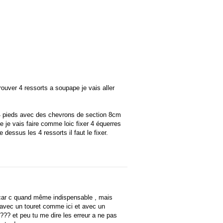
rouver 4 ressorts a soupape je vais aller
es 4 pieds avec des chevrons de section 8cm
 je vais faire comme loic fixer 4 équerres
 dessus les 4 ressorts il faut le fixer.
te car c quand même indispensable , mais
e : avec un touret comme ici et avec un
??? et peu tu me dire les erreur a ne pas