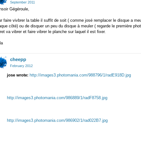
September 2011
nsoir Gégéroule,
r faire vivbrer la table il suffit de soit ( comme josé remplacer le disque a m
que côté) ou de disquer un peu du disque à meuler ( regarde le première phot
ret va vibrer et faire vibrer le planche sur laquel il est fixer.
la
cheepp
February 2012
jose wrote:
http://images3.photomania.com/988796/1/radE918D.jpg
http://images3.photomania.com/986889/1/radF8758.jpg
http://images3.photomania.com/986902/1/rad022B7.jpg