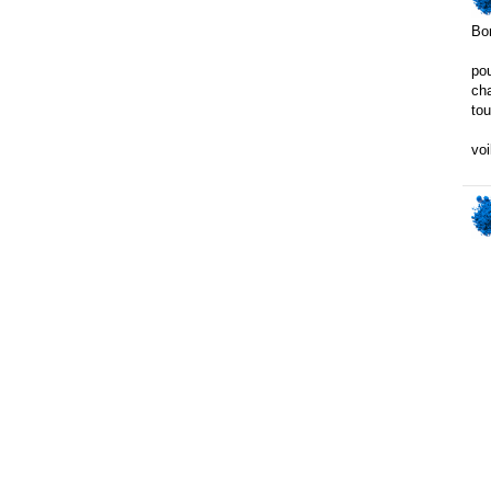
Bo
pou
cha
tou
voi