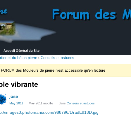
Accueil Général du Site
ier et du béton pierre
›
Conseils et astuces
 FORUM des Mouleurs de pierre n'est accessible qu'en lecture
ble vibrante
jose
May 2011
May 2011 modifié
dans
Conseils et astuces
tp://images3.photomania.com/988796/1/radE918D.jpg