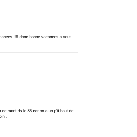
 vacances !!!! donc bonne vacances a vous
n de mont ds le 85 car on a un p'ti bout de
in .