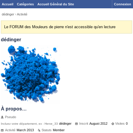
Accueil
Catégories
Accueil Général du Site
Connexion
dédinger
›
Activité
Le FORUM des Mouleurs de pierre n'est accessible qu'en lecture
dédinger
À propos…
Pseudo
dédinger
Inscrit
August 2012
Visites
0
Incluez votre département, ex : Herve_33
Activité
March 2013
Statuts
Member