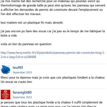
j'ai moi meme fait des recherche pour un materiau qui pourrais servir au
thermoformage de grande taille je peut etre qu'avec les panneau qui servent
a afficher les demandes de permis de construire devant l'emplacement ou
l'on doit effectuer les travaux.
leur matiere est un plastique fin mais alveolé.
j'ai pas encore pu faire des essai car j'ai pas eu le temps de me fabriquer la
boite a vide.
voila un lien du panneau en question:
http://www.leroymerlin.fr/v3/p/produits/panneau-permis-de-construire-long-1-
2-m-x-larg-0-8-m-e108489
teuf93
September 2013
Merci pour ta réponse mais je crois que ces plastiques fondent a la chaleur.
Un essai ne coute rien.
faranight60
September 2013
je penses que tous les plastique fonde a la chaleur il suffit simplement de
doser cette chaleur mais ca reste mon avis car j'ai jamais fait d'essai