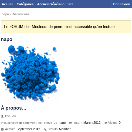
Accueil
Catégories
Accueil Général du Site
Connexion
napo
›
Discussions
Le FORUM des Mouleurs de pierre n'est accessible qu'en lecture
napo
À propos…
Pseudo
napo
Inscrit
March 2012
Visites
0
Incluez votre département, ex : Herve_33
Activité
September 2012
Statuts
Member