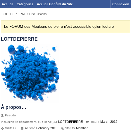
Accueil
Catégories
Accueil Général du Site
Connexion
LOFTDEPIERRE
›
Discussions
Le FORUM des Mouleurs de pierre n'est accessible qu'en lecture
LOFTDEPIERRE
À propos…
Pseudo
LOFTDEPIERRE
Inscrit
March 2012
Incluez votre département, ex : Herve_33
Visites
0
Activité
February 2013
Statuts
Member