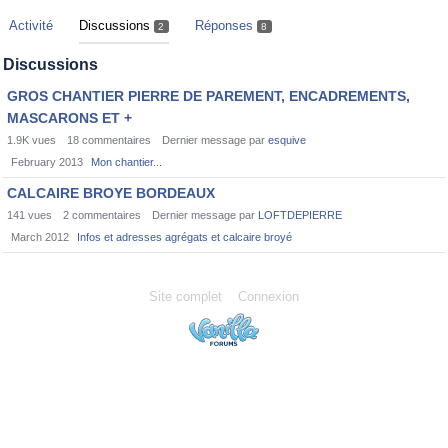
Activité
Discussions
Réponses
2
8
Discussions
GROS CHANTIER PIERRE DE PAREMENT, ENCADREMENTS,
MASCARONS ET +
1.9K
vues
18
commentaires
Dernier message par
esquive
February 2013
Mon chantier...
CALCAIRE BROYE BORDEAUX
141
vues
2
commentaires
Dernier message par
LOFTDEPIERRE
March 2012
Infos et adresses agrégats et calcaire broyé
Site complet
Connexion