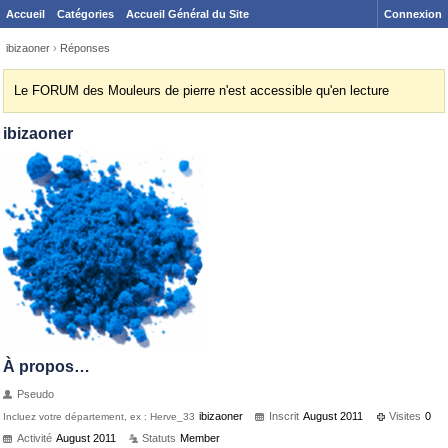
Accueil
Catégories
Accueil Général du Site
Connexion
ibizaoner
›
Réponses
Le FORUM des Mouleurs de pierre n'est accessible qu'en lecture
ibizaoner
À propos…
Pseudo
ibizaoner
Inscrit
August 2011
Visites
0
Incluez votre département, ex : Herve_33
Activité
August 2011
Statuts
Member