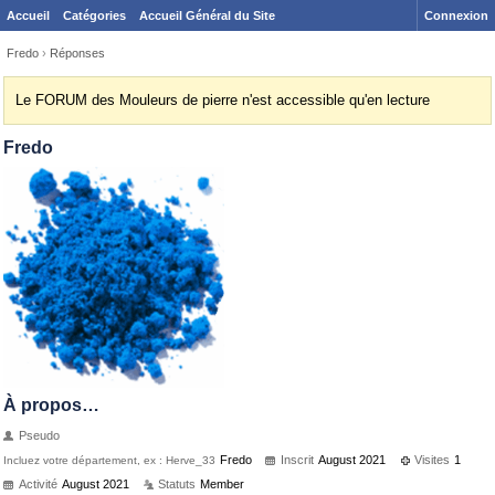
Accueil
Catégories
Accueil Général du Site
Connexion
Fredo
›
Réponses
Le FORUM des Mouleurs de pierre n'est accessible qu'en lecture
Fredo
À propos…
Pseudo
Fredo
Inscrit
August 2021
Visites
1
Incluez votre département, ex : Herve_33
Activité
August 2021
Statuts
Member