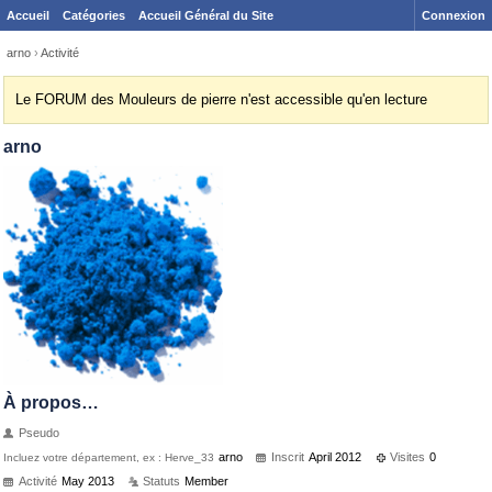
Accueil
Catégories
Accueil Général du Site
Connexion
arno
›
Activité
Le FORUM des Mouleurs de pierre n'est accessible qu'en lecture
arno
À propos…
Pseudo
arno
Inscrit
April 2012
Visites
0
Incluez votre département, ex : Herve_33
Activité
May 2013
Statuts
Member