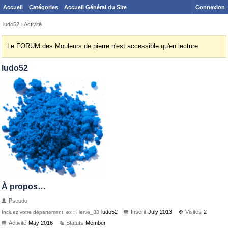
Accueil
Catégories
Accueil Général du Site
Connexion
ludo52
›
Activité
Le FORUM des Mouleurs de pierre n'est accessible qu'en lecture
ludo52
À propos…
Pseudo
ludo52
Inscrit
July 2013
Visites
2
Incluez votre département, ex : Herve_33
Activité
May 2016
Statuts
Member