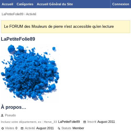
Accueil
Catégories
Accueil Général du Site
Connexion
LaPetiteFolie89
›
Activité
Le FORUM des Mouleurs de pierre n'est accessible qu'en lecture
LaPetiteFolie89
À propos…
Pseudo
LaPetiteFolie89
Inscrit
August 2011
Incluez votre département, ex : Herve_33
Visites
0
Activité
August 2011
Statuts
Member