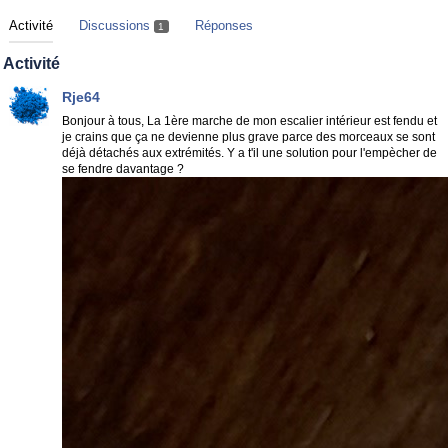
Activité
Discussions
Réponses
1
Activité
Rje64
Bonjour à tous,
La 1ère marche de mon escalier intérieur est fendu et
je crains que ça ne devienne plus grave parce des morceaux se sont
déjà détachés aux extrémités. Y a t'il une solution pour l'empècher de
se fendre davantage ?