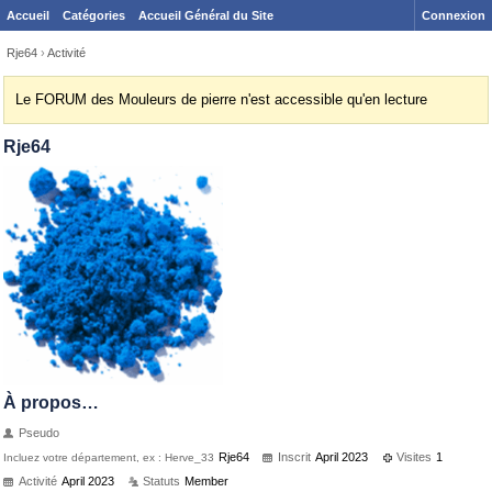
Accueil
Catégories
Accueil Général du Site
Connexion
Rje64
›
Activité
Le FORUM des Mouleurs de pierre n'est accessible qu'en lecture
Rje64
À propos…
Pseudo
Rje64
Inscrit
April 2023
Visites
1
Incluez votre département, ex : Herve_33
Activité
April 2023
Statuts
Member