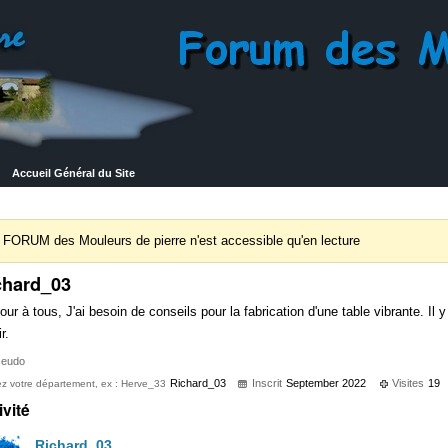
Accueil Général du Site
 FORUM des Mouleurs de pierre n'est accessible qu'en lecture
chard_03
our à tous, J'ai besoin de conseils pour la fabrication d'une table vibrante. Il 
ir.
seudo
Richard_03
Inscrit
September 2022
Visites
19
ez votre département, ex : Herve_33
ivité
Richard_03