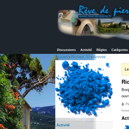
Discussions
Activité
Règles
Catégories
Accueil
›
Richard_03
›
Activité
Le
Ri
Bonj
ouvr
P
Inclu
Act
Activité