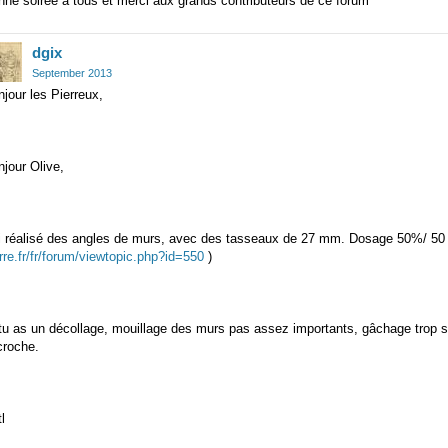
ne soirée à tous et merci aux grands contributeurs de ce forum
dgix
September 2013
jour les Pierreux,
jour Olive,
ai réalisé des angles de murs, avec des tasseaux de 27 mm. Dosage 50%/ 50
rre.fr/fr/forum/viewtopic.php?id=550
)
tu as un décollage, mouillage des murs pas assez importants, gâchage trop sec
croche.
l