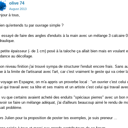
olive 74
August 2013
jour à tous,
ien qu'entends tu par ouvrage simple ?
i essayé de faire des angles d'enduits à la main avec un mélange 3 calcaire 0
raulique.
petite épaisseur (- de 1 cm) posé à la taloche ça allait bien mais en voulant
ndance au décollage.
on niveau finition j'ai trouvé sympa de structurer l'enduit encore frais. Sans a
ue à la limite de l'artisanat avec l'art, car c'est vraiment le geste qui va créer 
voyage en Espagne, on m'a appris un proverbe local : "un ouvrier c'est celui q
ui qui travail avec sa tête et ses mains et un artiste c'est celui qui travail a
i vu que certains avaient acheté des enduits "spéciaux pierres" avec un bon r
voir se faire un mélange adéquat, j'ai d'ailleurs beaucoup aimé le rendu de mo
ait problème.
rs Julien pour ta proposition de poster tes exemples, je suis preneur ...