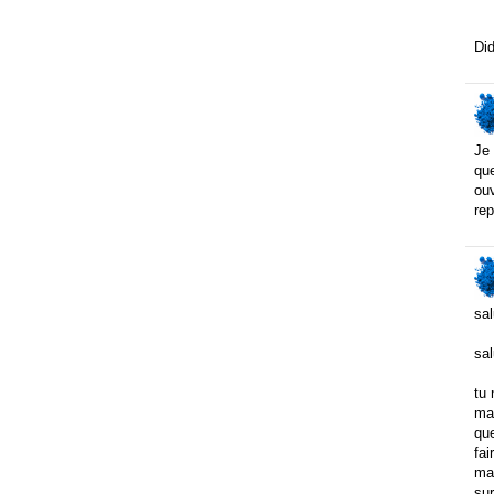
Did
Je 
que
ou
rep
sal
sal
tu 
mal
que
fai
mas
sur