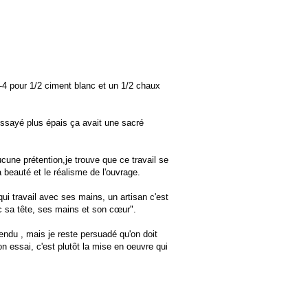
-4 pour 1/2 ciment blanc et un 1/2 chaux
 essayé plus épais ça avait une sacré
ucune prétention,je trouve que ce travail se
la beauté et le réalisme de l'ouvrage.
ui travail avec ses mains, un artisan c'est
vec sa tête, ses mains et son cœur".
endu , mais je reste persuadé qu'on doit
n essai, c'est plutôt la mise en oeuvre qui