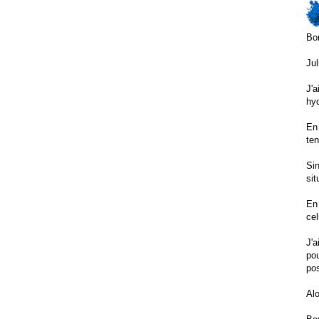
Bon
Jul
J'a
hyd
En 
te
Sin
sit
En 
cel
J'a
pou
pos
Alo