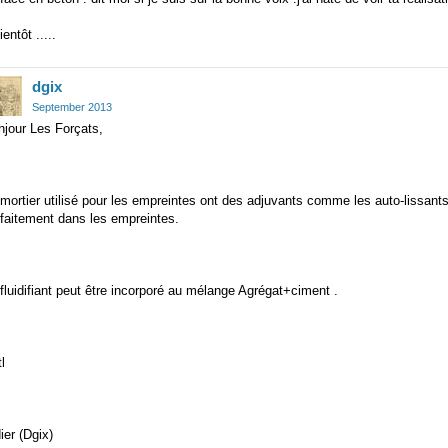
ientôt .....
dgix
September 2013
njour Les Forçats,
mortier utilisé pour les empreintes ont des adjuvants comme les auto-lissants et
faitement dans les empreintes.
fluidifiant peut être incorporé au mélange Agrégat+ciment .
l
ier (Dgix)