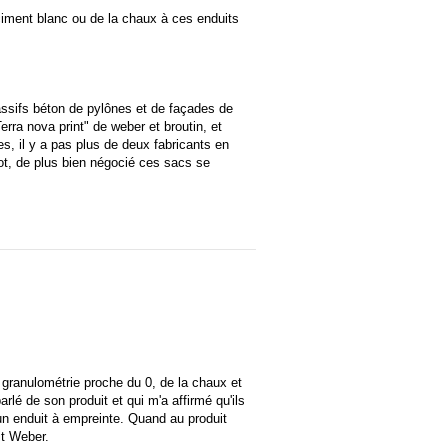
du ciment blanc ou de la chaux à ces enduits
assifs béton de pylônes et de façades de
erra nova print" de weber et broutin, et
, il y a pas plus de deux fabricants en
ot, de plus bien négocié ces sacs se
c granulométrie proche du 0, de la chaux et
rlé de son produit et qui m'a affirmé qu'ils
 un enduit à empreinte. Quand au produit
it Weber.