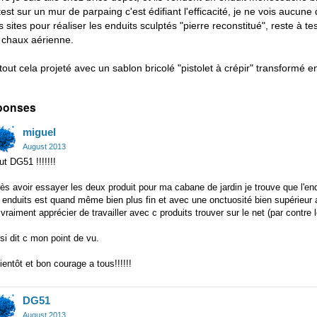
 test sur un mur de parpaing c'est édifiant l'efficacité, je ne vois aucun
s sites pour réaliser les enduits sculptés "pierre reconstitué", reste à t
 chaux aérienne.
 tout cela projeté avec un sablon bricolé "pistolet à crépir" transformé e
ponses
miguel
August 2013
ut DG51 !!!!!!!
ès avoir essayer les deux produit pour ma cabane de jardin je trouve que l'end
 enduits est quand même bien plus fin et avec une onctuosité bien supérieur 
i vraiment apprécier de travailler avec c produits trouver sur le net (par contre 
si dit c mon point de vu.
ientôt et bon courage a tous!!!!!!
DG51
August 2013