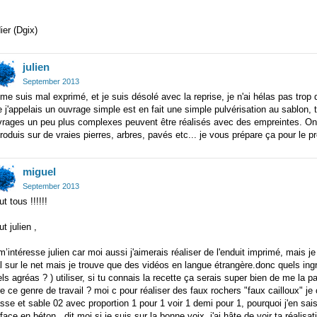
ier (Dgix)
julien
September 2013
me suis mal exprimé, et je suis désolé avec la reprise, je n'ai hélas pas trop
 j'appelais un ouvrage simple est en fait une simple pulvérisation au sablon, t
vrages un peu plus complexes peuvent être réalisés avec des empreintes. On 
roduis sur de vraies pierres, arbres, pavés etc... je vous prépare ça pour le pr
miguel
September 2013
ut tous !!!!!!
ut julien ,
m’intéresse julien car moi aussi j'aimerais réaliser de l'enduit imprimé, mais j
 sur le net mais je trouve que des vidéos en langue étrangère.donc quels ing
ls agréas ? ) utiliser, si tu connais la recette ça serais super bien de me la par
re ce genre de travail ? moi c pour réaliser des faux rochers "faux cailloux" je
se et sable 02 avec proportion 1 pour 1 voir 1 demi pour 1, pourquoi j'en sais 
face en béton . dit moi si je suis sur la bonne voix .j'ai hâte de voir ta réalisat