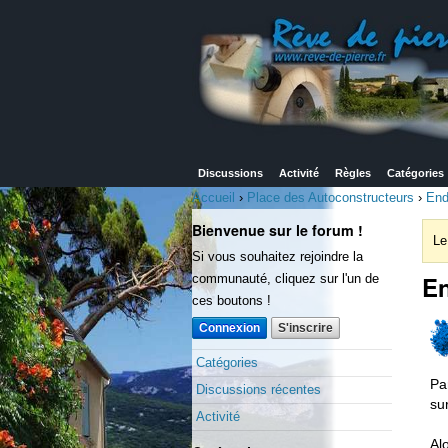
Discussions
Activité
Règles
Catégories
Accueil
›
Place des Autoconstructeurs
›
End
Bienvenue sur le forum !
Le
Si vous souhaitez rejoindre la
E
communauté, cliquez sur l'un de
ces boutons !
Connexion
S'inscrire
Catégories
Pa
Discussions récentes
su
Activité
Al