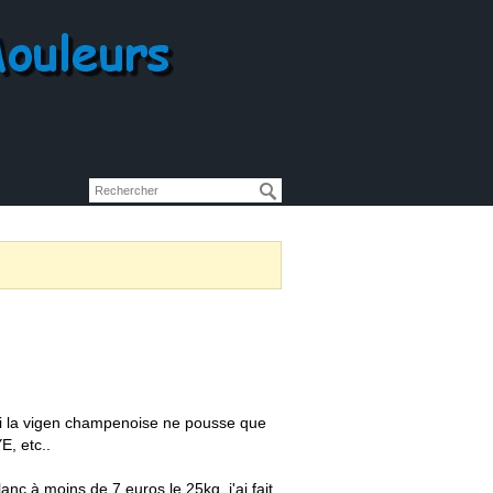
si la vigen champenoise ne pousse que
, etc..
anc à moins de 7 euros le 25kg, j'ai fait