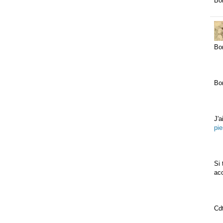
Bon
Bon
Bon
J'
pie
Si 
ac
Cdt