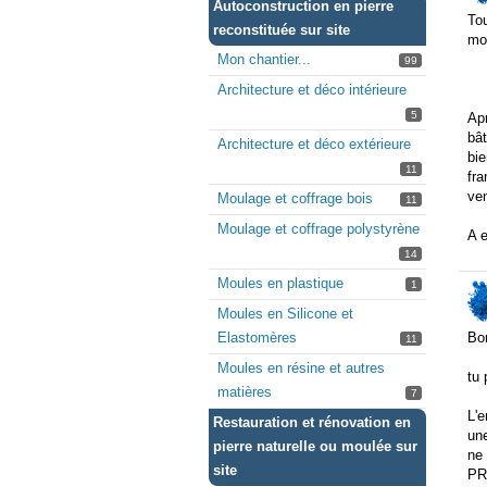
Autoconstruction en pierre
Tou
reconstituée sur site
mon
Mon chantier...
99
Architecture et déco intérieure
5
Apr
bât
Architecture et déco extérieure
bie
11
fra
ven
Moulage et coffrage bois
11
Moulage et coffrage polystyrène
A e
14
Moules en plastique
1
Moules en Silicone et
Elastomères
Bo
11
Moules en résine et autres
tu 
matières
7
L'e
Restauration et rénovation en
une
pierre naturelle ou moulée sur
ne 
site
PRB