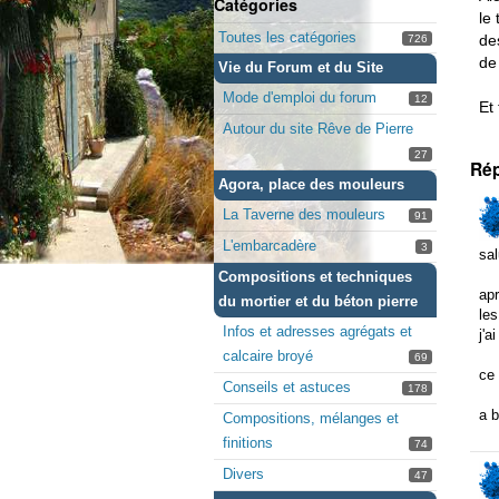
Catégories
le
Toutes les catégories
de
726
de
Vie du Forum et du Site
Mode d'emploi du forum
12
Et
Autour du site Rêve de Pierre
27
Ré
Agora, place des mouleurs
La Taverne des mouleurs
91
L'embarcadère
3
sal
Compositions et techniques
apr
du mortier et du béton pierre
les
Infos et adresses agrégats et
j'a
calcaire broyé
69
ce 
Conseils et astuces
178
a b
Compositions, mélanges et
finitions
74
Divers
47