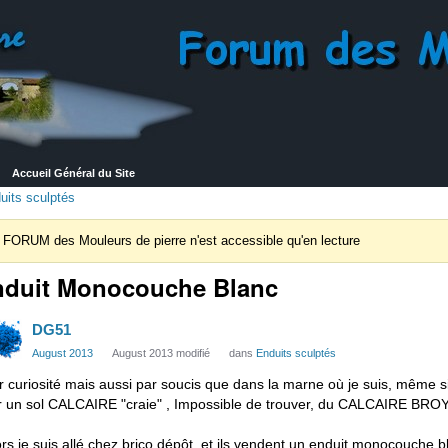
Accueil Général du Site
uits sculptés
 FORUM des Mouleurs de pierre n'est accessible qu'en lecture
nduit Monocouche Blanc
DG51
August 2013
August 2013 modifié
dans
Enduits sculptés
r curiosité mais aussi par soucis que dans la marne où je suis, même 
r un sol CALCAIRE "craie" , Impossible de trouver, du CALCAIRE BROYE
ors je suis allé chez brico dépôt, et ils vendent un enduit monocouche bl