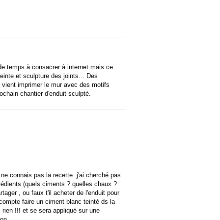
 de temps à consacrer à internet mais ce
einte et sculpture des joints... Des
vient imprimer le mur avec des motifs
ochain chantier d'enduit sculpté.
e ne connais pas la recette. j'ai cherché pas
rédients (quels ciments ? quelles chaux ?
tager , ou faux t'il acheter de l'enduit pour
 compte faire un ciment blanc teinté ds la
rien !!! et se sera appliqué sur une
ion.