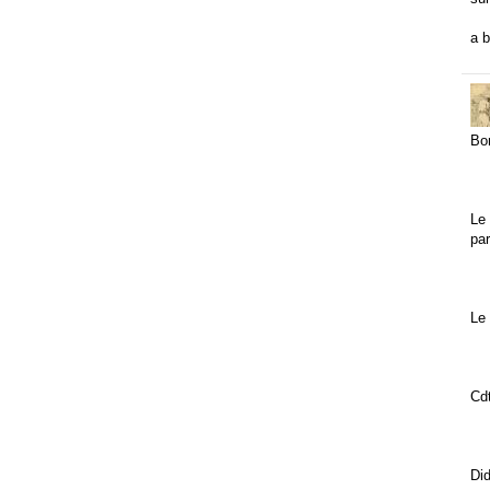
a b
Bo
Le 
par
Le 
Cdt
Did