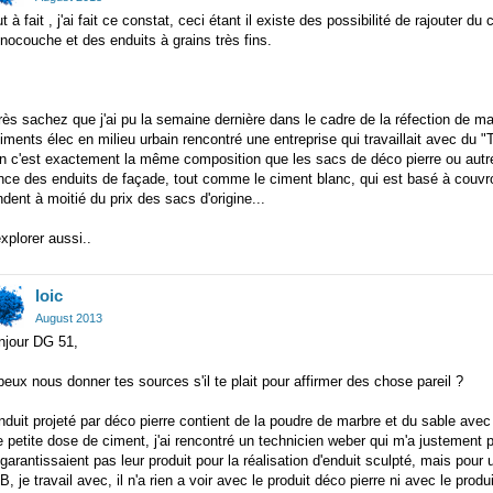
t à fait , j'ai fait ce constat, ceci étant il existe des possibilité de rajouter 
ocouche et des enduits à grains très fins.
ès sachez que j'ai pu la semaine dernière dans le cadre de la réfection de m
iments élec en milieu urbain rencontré une entreprise qui travaillait avec du "T
n c'est exactement la même composition que les sacs de déco pierre ou autres
nce des enduits de façade, tout comme le ciment blanc, qui est basé à couvr
dent à moitié du prix des sacs d'origine...
xplorer aussi..
loic
August 2013
njour DG 51,
peux nous donner tes sources s'il te plait pour affirmer des chose pareil ?
nduit projeté par déco pierre contient de la poudre de marbre et du sable ave
 petite dose de ciment, j'ai rencontré un technicien weber qui m'a justement pa
garantissaient pas leur produit pour la réalisation d'enduit sculpté, mais pour
, je travail avec, il n'a rien a voir avec le produit déco pierre ni avec le produ