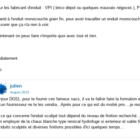
r les fabricant d'enduit : VPI ( brico dépot ou quelques mauvais négoces ), P
nd à l'enduit monocouche grain fin, pour avoir travailler un enduit monocouch
ssurer que ça n'a rien à voir.
ntenant on peux faire n'importe quoi avec tout et rien.
rdialement
c
julien
August 2013
jour DG51, pour te fournir ces fameux sacs, il va te falloir faire la formation
un fournisseur ne te les vendra...Après pour ce qui est du moitié prix....je re
ce qui concerne l'enduit scultpé tout dépend du niveau de finition recherché.
n employer de la chaux blanche type renocal hydrofuge si exterieur et sable 
nduits sculptés et diverses finitions possibles d'ici quelques temps...