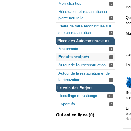
Mon chantier...
9
Pou
Rénovation et restauration en
Qua
pierre naturelle
7
t'a
Pierre de taille reconstituée sur
site en restauration
5
Mai
Place des Autoconstructeurs
Maçonnerie
4
co
Enduits sculptés
6
Autour de l'autoconstruction
Loi
6
Autour de la restauration et de
la rénovation
6
Le coin des Barjots
Bon
Rocaillage et rusticage
15
auc
Hypertufa
8
En 
bie
Qui est en ligne (0)
d'e