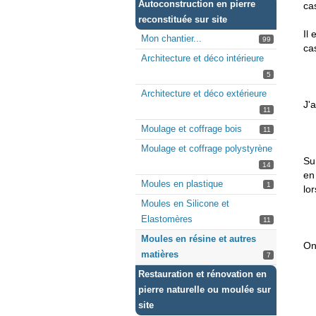
Autoconstruction en pierre
ca
reconstituée sur site
Il
Mon chantier...
99
ca
Architecture et déco intérieure
5
Architecture et déco extérieure
J'
11
Moulage et coffrage bois
11
Moulage et coffrage polystyrène
Su
14
en
Moules en plastique
1
lo
Moules en Silicone et
Elastomères
11
Moules en résine et autres
On
matières
7
Restauration et rénovation en
pierre naturelle ou moulée sur
site