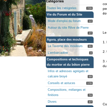
Catégories
co
Toutes les catégories
pe
726
êt
Vie du Forum et du Site
Mode d'emploi du forum
12
Autour du site Rêve de Pierre
Le
27
Agora, place des mouleurs
1.
La Taverne des mouleurs
91
2.
L'embarcadère
3
Compositions et techniques
3.
du mortier et du béton pierre
du
Infos et adresses agrégats et
calcaire broyé
69
Conseils et astuces
178
Compositions, mélanges et
finitions
74
Divers
47
Co