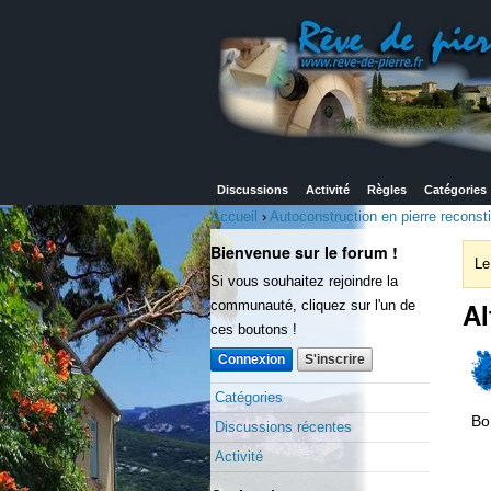
Discussions
Activité
Règles
Catégories
Accueil
›
Autoconstruction en pierre reconsti
Bienvenue sur le forum !
Le
Si vous souhaitez rejoindre la
Al
communauté, cliquez sur l'un de
ces boutons !
Connexion
S'inscrire
Catégories
Bo
Discussions récentes
Activité