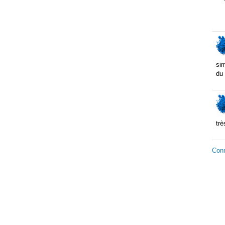
sim
du
trè
Con