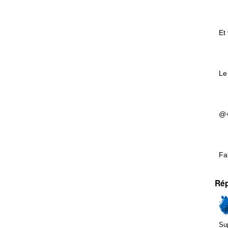
Et
Le
@
Fa
Ré
Sup