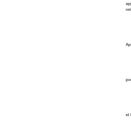
ap
re
Ap
po
et 