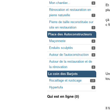
Mon chantier...
9
Et
Rénovation et restauration en
pl
pierre naturelle
7
çà
Pierre de taille reconstituée sur
c f
site en restauration
5
Place des Autoconstructeurs
Maçonnerie
4
Enduits sculptés
6
Autour de l'autoconstruction
6
Autour de la restauration et de
la rénovation
6
Un
Le coin des Barjots
to
Rocaillage et rusticage
15
Hypertufa
8
Qui est en ligne (0)
Il