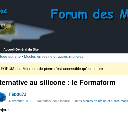
Accueil Général du Site
tuée sur site
›
Moules en résine et autres matières
 FORUM des Mouleurs de pierre n'est accessible qu'en lecture
ternative au silicone : le Formaform
Fabdu71
November 2013
November 2013 modifié
dans
Moules en résine et autres mati
njour,